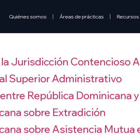
Quiénes somos
Áreas de prácticas
Recursos
e la Jurisdicción Contencioso 
al Superior Administrativo
 entre República Dominicana 
cana sobre Extradición
cana sobre Asistencia Mutua 