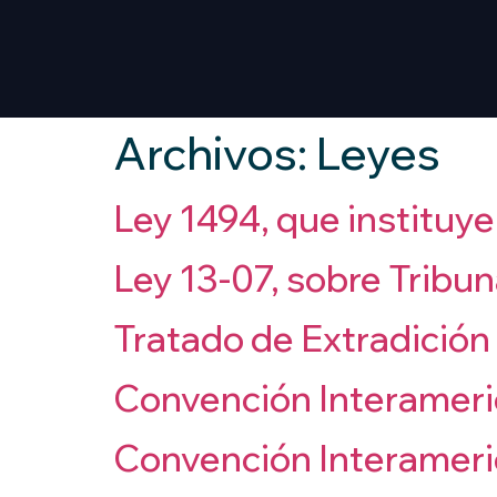
Archivos:
Leyes
Ley 1494, que instituy
Ley 13-07, sobre Tribun
Tratado de Extradición
Convención Interameri
Convención Interameri