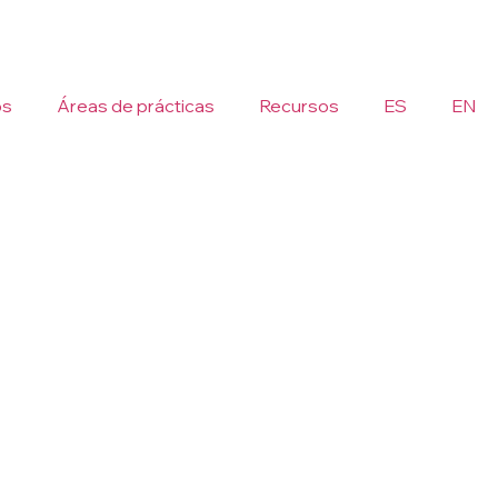
os
Áreas de prácticas
Recursos
ES
EN
, con criterio experto y acompañamiento
ñar cada reto con estrategia y enfoque