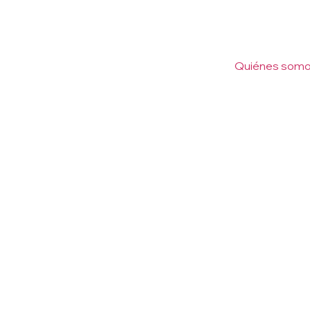
Quiénes som
rciales, penales, administrativos e inmobiliarios
articulamos nuestras especialidades para acompa
integral.